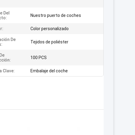
e Del
Nuestro puerto de coches
cto:
r:
Color personalizado
ación De
Tejidos de poliéster
s:
De
100 PCS
ción:
a Clave:
Embalaje del coche