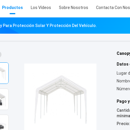
Productos
Los Vídeos
Sobre Nosotros
Contacta Con Nos
 Para Protección Solar Y Protección Del Vehículo.
Canopy
Datos 
Lugar d
Nombre
Número
Pago y
Cantid
mínima
Precio