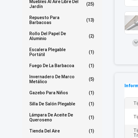
Muebles Al Aire Libre Del
(25)
Jardín
Repuesto Para
(13)
Barbacoas
Rollo Del Papel De
(2)
Aluminio
Escalera Plegable
(1)
Portátil
Fuego De La Barbacoa
(1)
Invernadero De Marco
(5)
Metálico
Inform
Gazebo Para Niños
(1)
Ti
Silla De Salón Plegable
(1)
Lámpara De Aceite De
Ti
(1)
Queroseno
Ti
Tienda Del Aire
(1)
Tr