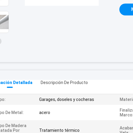
ación Detallada
Descripción De Producto
po:
Garages, doseles y cocheras
Materi
Finaliz
po De Metal:
acero
Marco
po De Madera
Acabam
atada Por
Tratamiento térmico
Vela: