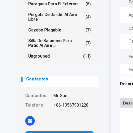
Pr
Paraguas Para El Exterior
(5)
Pergola De Jardín Al Aire
Ap
(4)
Libre
Ut
Gazebo Plegable
(7)
Silla De Balanceo Para
T
(7)
Patio Al Aire ...
Ungrouped
(11)
Es
Es
Contactos
Descri
Contactos:
Mr. Sun
Desc
Teléfono:
+86-13567931228