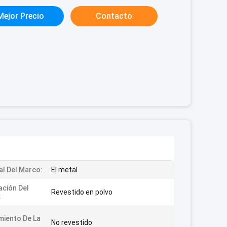
Mejor Precio
Contacto
al Del Marco:
El metal
ación Del
Revestido en polvo
:
iento De La
No revestido