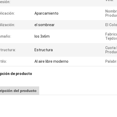
esión:
Nombr
licación:
Aparcamiento
Produ
ilización:
el sombrear
El Colo
Fabric
amaño:
los 3x6m
Tejido
Cuota 
tructura:
Estructura
Produc
tilo:
Al aire libre moderno
Palabr
pción de producto
ripción del producto