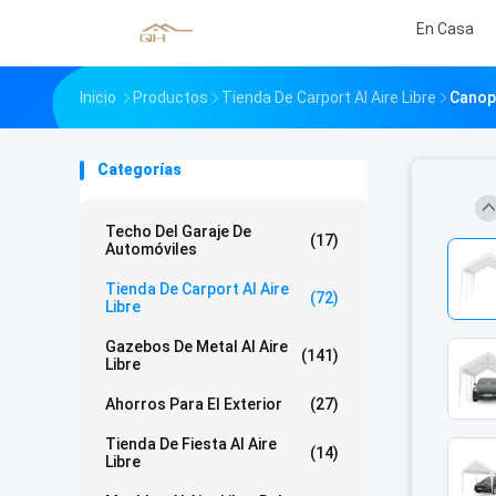
En Casa
Inicio
Productos
Tienda De Carport Al Aire Libre
Canopy
Categorías
Techo Del Garaje De
(17)
Automóviles
Tienda De Carport Al Aire
(72)
Libre
Gazebos De Metal Al Aire
(141)
Libre
Ahorros Para El Exterior
(27)
Tienda De Fiesta Al Aire
(14)
Libre