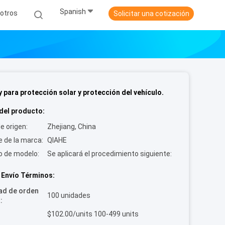
Spanish
otros
Solicitar una cotización
 para protección solar y protección del vehículo.
del producto:
e origen:
Zhejiang, China
 de la marca:
QIAHE
 de modelo:
Se aplicará el procedimiento siguiente:
 Envío Términos:
ad de orden
100 unidades
:
:
$102.00/units 100-499 units