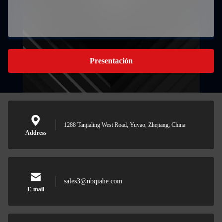
Presentación
1288 Tanjialing West Road, Yuyao, Zhejiang, China
Address
sales3@nbqiahe.com
E-mail