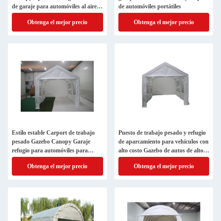
de garaje para automóviles al aire
de automóviles portátiles
libre con marco recubierto de polvo
Obtenga el mejor precio
Obtenga el mejor precio
Estilo estable Carport de trabajo
Puesto de trabajo pesado y refugio
pesado Gazebo Canopy Garaje
de aparcamiento para vehículos con
refugio para automóviles para
alto costo Gazebo de autos de alto
estructura estable
rendimiento
Obtenga el mejor precio
Obtenga el mejor precio